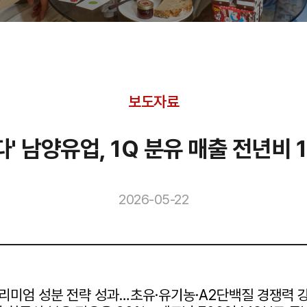
보도자료
다' 남양유업, 1Q 분유 매출 전년비
2026-05-22
리미엄 성분 전략 성과…초유·유기농·A2단백질 경쟁력 