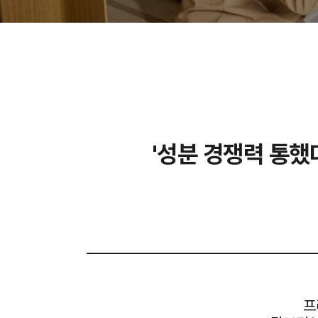
'성분 경쟁력 통했
프