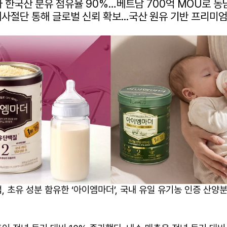
 한국산 분유 점유율 90%…베트남 700억 MOU로 동
제사절단 통해 글로벌 신뢰 확보...국산 원유 기반 프리미엄
, 초유 성분 함유한 ‘아이엠마더’, 국내 유일 유기농 인증 산양