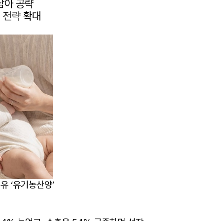
남아 공략
 전략 확대
분유 ‘유기농산양’