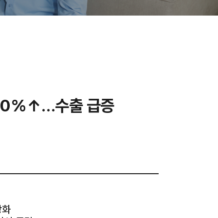
 10%↑…수출 급증
강화