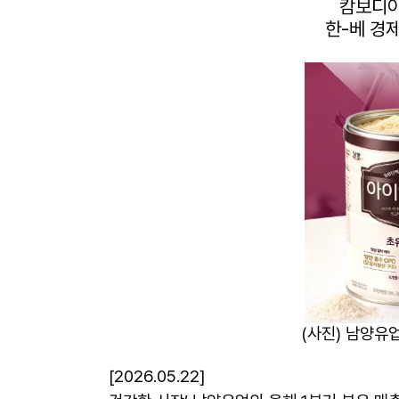
캄보디아
한-베 경
(사진) 남양유업
[2026.05.22]