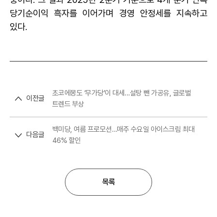
당기순이익 흑자를 이어가며 경영 안정세를 지속하고
있다.
초코에몽도 ‘무가당’이 대세…설탕 뺀 가공유, 글로벌
이전글
트렌드 부상
백미당, 여름 프로모션…매주 수요일 아이스크림 최대
다음글
46% 할인
목록