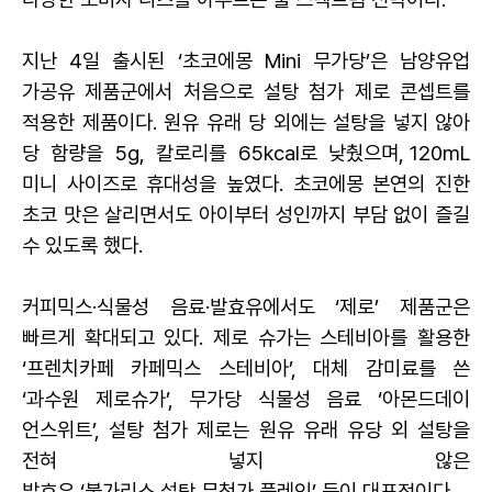
지난 4일 출시된 ‘초코에몽 Mini 무가당’은 남양유업
가공유 제
품군에서 처음으로 설탕 첨가 제로 콘셉트를
적용한 제품이다. 원유 유래 당 외에는 설탕을 넣지 않아
당 함량을 5g, 칼로리를 65kcal로 낮췄으며
, 120mL
미니 사이즈로 휴대성을 높였다. 초코에몽 본연의 진한
초코 맛은 살리면서도 아이부터 성인까지 부담 없이 즐길
수 있도록 했다.
커피믹스·식물성 음료·발효유에서도 ‘제로’ 제품군은
빠르게 확대되고 있다. 제로 슈가는 스테비아를 활용한
‘프렌치카페 카페믹스 스테비아’, 대체
감미료를 쓴
‘과수원 제로슈가’, 무가당 식물성 음료 ‘아몬드데이
언스위트’, 설탕 첨가 제로는 원유 유래 유당 외 설탕을
전혀 넣지 않은
발효유 ‘불가리스 설탕 무첨가 플레인’ 등이 대표적이다.