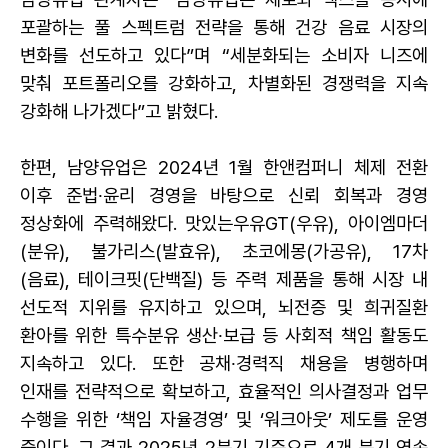
포괄하는 풀 스펙트럼 전략을 통해 건강 음료 시장의
변화를 선도하고 있다”며 “세분화되는 소비자 니즈에
맞춰 포트폴리오를 강화하고, 차별화된 경쟁력을 지속
강화해 나가겠다”고 밝혔다.
한편, 남양유업은 2024년 1월 한앤컴퍼니 체제 전환
이후 준법∙윤리 경영을 바탕으로 신뢰 회복과 경영
정상화에 주력해왔다. 맛있는우유GT(우유), 아이엠마더
(분유), 불가리스(발효유), 초코에몽(가공유), 17차
(음료), 테이크핏(단백질) 등 주력 제품을 통해 시장 내
선도적 지위를 유지하고 있으며, 뇌전증 및
희귀질환
환아를 위한 특수분유 생산∙보급 등 사회적 책임 활동도
지속하고 있다. 또한 공채∙경력직 채용을 병행하며
인재를 전략적으로 확보하고, 효율적인 의사결정과 업무
수행을 위한 ‘책임 자율경영’ 및 ‘워크아웃’ 제도를 운영
중이다. 그 결과 2025년 2분기 기준으로 4개 분기 연속