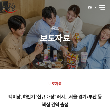
KR
홍보
보도자료
보도자료
백미당, 하반기 ‘신규 매장’ 러시…서울∙경기•부산 등
핵심 권역 출점